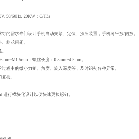
 50/60Hz, 20KW；C/T3s
丝钉的需求专门设计手机自动夹紧、定位、预压装置，手机可平放/侧放。
料、刮花问题。
丝。
6mm~M1.5mm；螺丝长度：0.8mm~4.5mm。
丝过程中的微小力矩、角度、旋入深度等，及时识别各种异常。
和复检。
g head 进行模块化设计以便快速更换螺钉。
I插件机