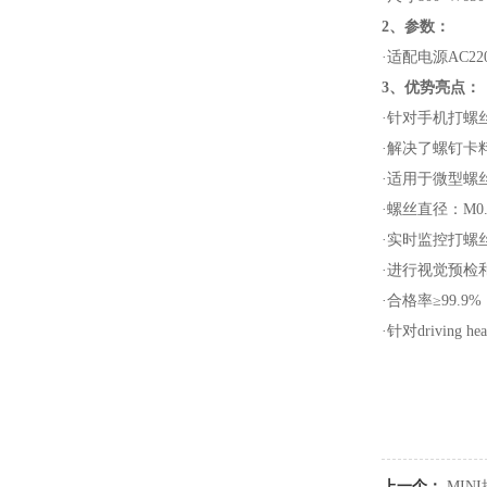
2、参数：
·
适配电源AC220V,
3、优势亮点：
·针对手机打螺
·解决了螺钉卡
·适用于微型螺
·螺丝直径：M0.
·实时监控打螺
·进行视觉预检
·合格率≥99.9%
·针对drivin
上一个：
MIN