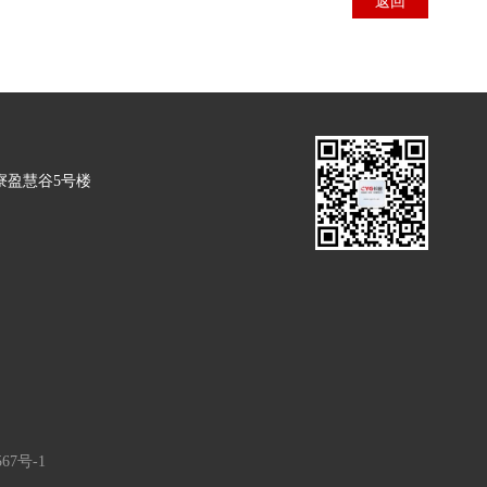
返回
寮盈慧谷5号楼
567号-1