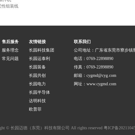
柔性组装线
售后服务
友情链接
联系我们
服务理念
长园科技集团
公司地址：广东省东莞市寮步镇
常见问题
长园运泰利
电话：0769-22898890
长园装备
传真：0769-22898890
长园共创
邮箱：cygmd@cyg.com
长园电力
网址：www.cygmd.com
长园半导体
达明科技
欧普菲
ight © 长园迈德（东莞）科技有限公司 All rights reserved 粤ICP备2021104